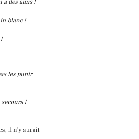
 a des amis !
in blanc !
!
as les punir
 secours !
, il n’y aurait