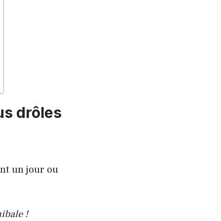
us drôles
nt un jour ou
ibale !