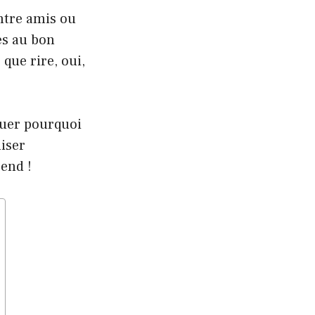
ntre amis ou
es au bon
 que rire, oui,
quer pourquoi
liser
end !