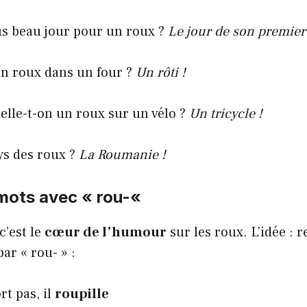
us beau jour pour un roux ?
Le jour de son premier
un roux dans un four ?
Un rôti !
le-t-on un roux sur un vélo ?
Un tricycle !
ys des roux ?
La Roumanie !
 mots avec « rou-«
c’est le
cœur de l’humour
sur les roux. L’idée : 
ar « rou- » :
t pas, il
roupille