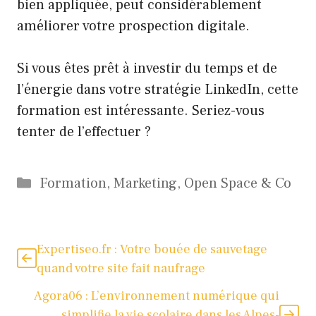
bien appliquée, peut considérablement
améliorer votre prospection digitale.
Si vous êtes prêt à investir du temps et de
l’énergie dans votre stratégie LinkedIn, cette
formation est intéressante. Seriez-vous
tenter de l’effectuer ?
Catégories
Formation
,
Marketing
,
Open Space & Co
Expertiseo.fr : Votre bouée de sauvetage
quand votre site fait naufrage
Agora06 : L’environnement numérique qui
simplifie la vie scolaire dans les Alpes-