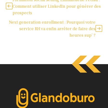
Comment utiliser LinkedIn pour générer des
prospects
Next generation enrollment : Pourquoi votre
service RH va enfin arrêter de faire des
heures sup’ ?